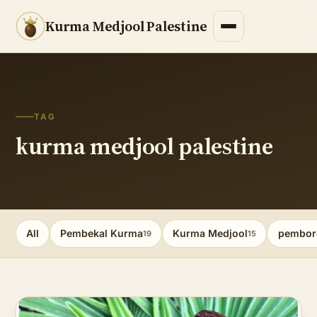
Kurma Medjool Palestine
TAG
kurma medjool palestine
All
Pembekal Kurma
Kurma Medjool
pembor
19
15